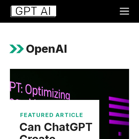
Aller
M
au
contenu
OpenAI
FEATURED ARTICLE
Can ChatGPT
Create