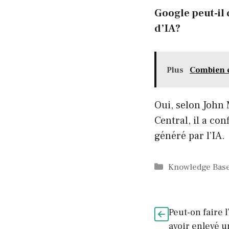
Google peut-il
d’IA?
Plus
Combien c
Oui, selon John 
Central, il a co
généré par l’IA.
Catégories
Knowledge Bas
Peut-on faire 
avoir enlevé un