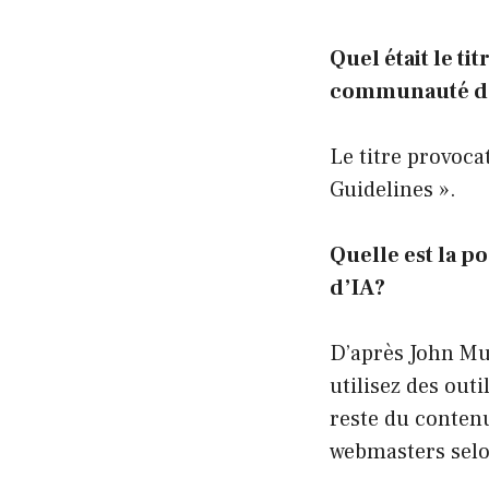
Quel était le ti
communauté de
Le titre provoca
Guidelines ».
Quelle est la p
d’IA?
D’après John Mu
utilisez des out
reste du conten
webmasters selo