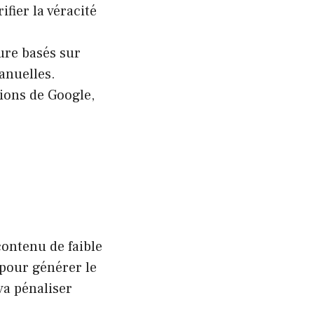
fier la véracité
ture basés sur
anuelles.
tions de Google,
contenu de faible
 pour générer le
va pénaliser