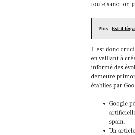
toute sanction p
Plus
Est-il léga
Il est donc cruc
en veillant à cr
informé des évo
demeure primord
établies par Goo
Google pé
artificie
spam.
Un articl