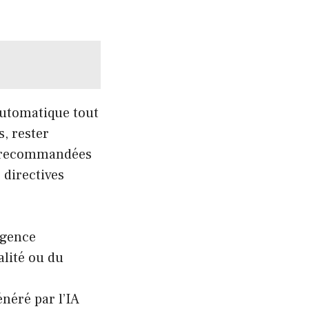
 automatique tout
s, rester
es recommandées
 directives
ligence
alité ou du
énéré par l’IA