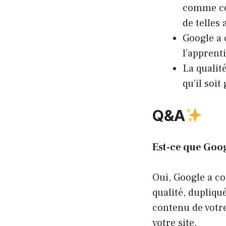
comme con
de telles 
Google a 
l’apprent
La qualit
qu’il soit
Q&A
Est-ce que Goog
Oui, Google a co
qualité, dupliqu
contenu de votre
votre site.