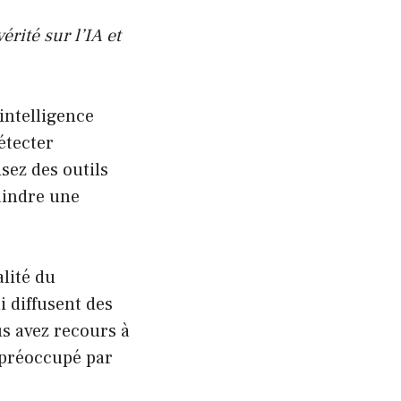
rité sur l’IA et
intelligence
détecter
sez des outils
raindre une
alité du
 diffusent des
us avez recours à
e préoccupé par