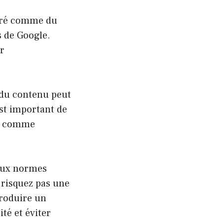
déré comme du
s de Google.
r
r du contenu peut
est important de
nu comme
 aux normes
e risquez pas une
produire un
té et éviter