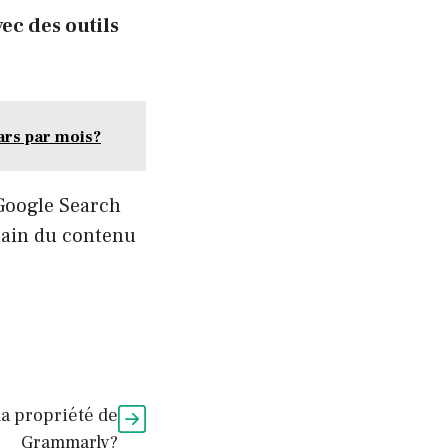
ec des outils
lars par mois?
 Google Search
main du contenu
la propriété de
Grammarly?